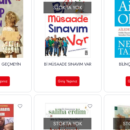
STOKTA YOK
P GEÇMEYİN
Bİ MÜSAADE SINAVIM VAR
BİLİN
apınız
Giriş Yapınız
G
STOKTA YOK
ST