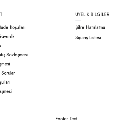
T
ÜYELIK BILGILERI
İade Koşulları
Şifre Hatırlatma
 Güvenlik
Sipariş Listesi
a
atış Sözleşmesi
eşmesi
 Sorular
ulları
eşmesi