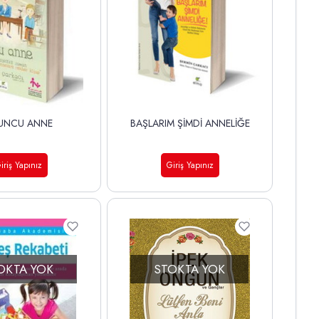
UNCU ANNE
BAŞLARIM ŞİMDİ ANNELİĞE
iriş Yapınız
Giriş Yapınız
OKTA YOK
STOKTA YOK