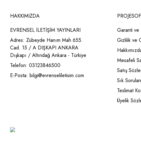
HAKKIMIZDA
PROJESOF
EVRENSEL İLETİŞİM YAYINLARI
Garanti ve 
Adres: Zübeyde Hanım Mah 655.
Gizlilik ve
Cad. 15 / A DIŞKAPI ANKARA
Hakkımızd
Dışkapı / Altındağ Ankara - Türkiye
Mesafeli S
Telefon: 03123846500
Satış Sözl
E-Posta:
bilgi@evrenseliletisim.com
Sık Sorulan
Teslimat Koş
Üyelik Sözl