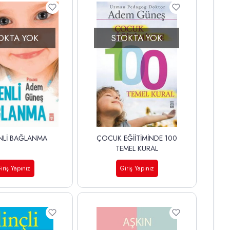
OKTA YOK
STOKTA YOK
NLİ BAĞLANMA
ÇOCUK EĞİİTİMİNDE 100
TEMEL KURAL
iriş Yapınız
Giriş Yapınız