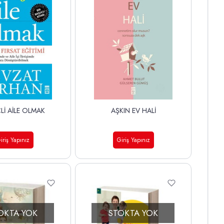
ÇLİ AİLE OLMAK
AŞKIN EV HALİ
iriş Yapınız
Giriş Yapınız
OKTA YOK
STOKTA YOK