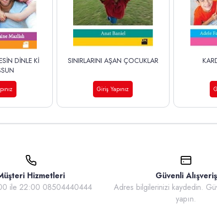
SİN DİNLE Kİ
SINIRLARINI AŞAN ÇOCUKLAR
KARD
ŞSUN
apınız
Giriş Yapınız
G
Müşteri Hizmetleri
Güvenli Alışveriş
:00 ile 22:00 08504440444
Adres bilgilerinizi kaydedin. Güv
yapın.