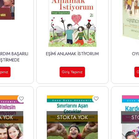
RDIM BAŞARILI
EŞİMİ ANLAMAK İSTİYORUM
OY
İŞTİRMEDE
apınız
Giriş Yapınız
G
A YOK
STOKTA YOK
ST