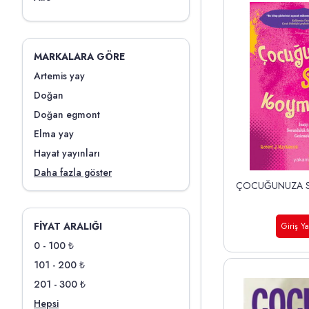
MARKALARA GÖRE
Artemis yay
Doğan
Doğan egmont
Elma yay
Hayat yayınları
Daha fazla göster
ÇOCUĞUNUZA S
FIYAT ARALIĞI
Giriş Y
0 - 100 ₺
101 - 200 ₺
201 - 300 ₺
Hepsi