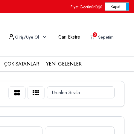
Fiyat Görünürlüğü
0
Cari Ekstre
Giriş/Üye Ol
Sepetim
ÇOK SATANLAR
YENİ GELENLER