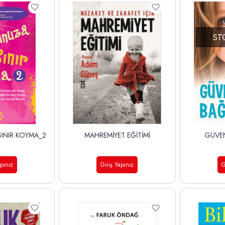
ST
INIR KOYMA_2
MAHREMİYET EĞİTİMİ
GÜVE
apınız
Giriş Yapınız
G