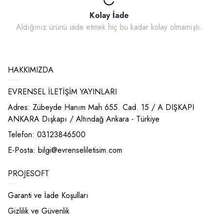
Kolay İade
Aldığınız ürünü iade etmek hiç bu kadar kolay olmamıştı.
HAKKIMIZDA
EVRENSEL İLETİŞİM YAYINLARI
Adres: Zübeyde Hanım Mah 655. Cad. 15 / A DIŞKAPI
ANKARA Dışkapı / Altındağ Ankara - Türkiye
Telefon: 03123846500
E-Posta:
bilgi@evrenseliletisim.com
PROJESOFT
Garanti ve İade Koşulları
Gizlilik ve Güvenlik