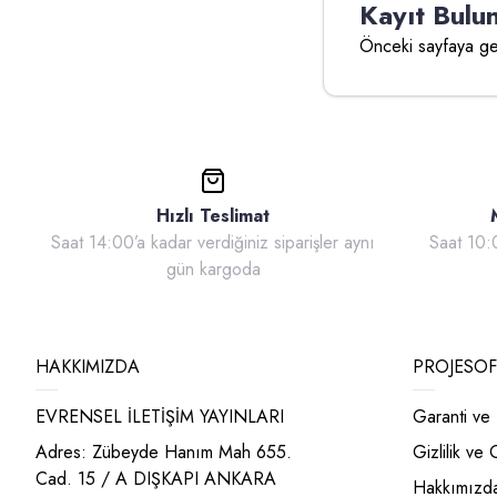
Kayıt Bulu
Önceki sayfaya ge
Hızlı Teslimat
Saat 14:00’a kadar verdiğiniz siparişler aynı
Saat 10
gün kargoda
HAKKIMIZDA
PROJESOF
EVRENSEL İLETİŞİM YAYINLARI
Garanti ve 
Adres: Zübeyde Hanım Mah 655.
Gizlilik ve
Cad. 15 / A DIŞKAPI ANKARA
Hakkımızd