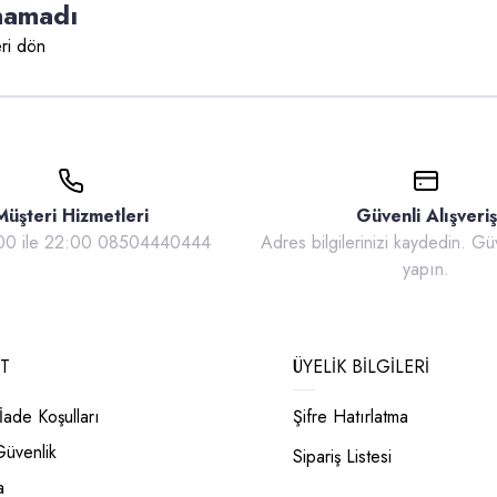
namadı
ri dön
Müşteri Hizmetleri
Güvenli Alışveriş
:00 ile 22:00 08504440444
Adres bilgilerinizi kaydedin. Güv
yapın.
T
ÜYELIK BILGILERI
İade Koşulları
Şifre Hatırlatma
 Güvenlik
Sipariş Listesi
a