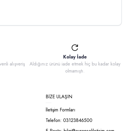
Kolay İade
enli alışveriş
Aldığınız ürünü iade etmek hiç bu kadar kolay
olmamıştı.
BIZE ULAŞIN
İletişim Formları
Telefon: 03123846500
E-Posta:
bilgi@evrenseliletisim.com