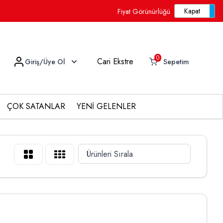
Fiyat Görünürlüğü
0
Cari Ekstre
Giriş/Üye Ol
Sepetim
ÇOK SATANLAR
YENİ GELENLER