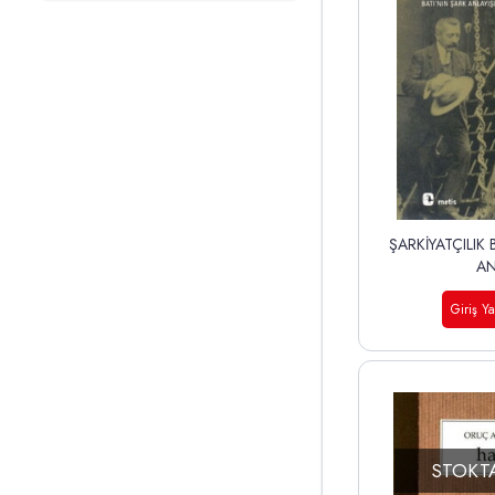
ŞARKİYATÇILIK 
A
Giriş Y
STOKT