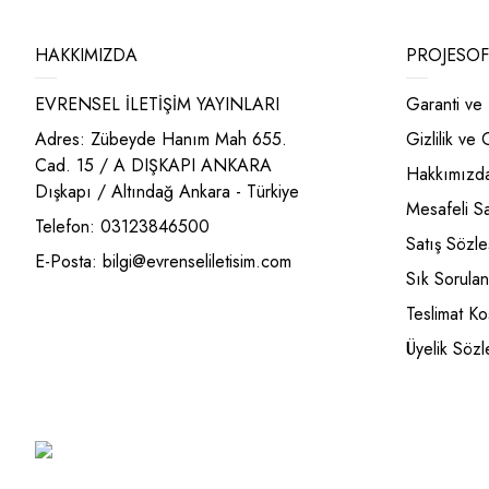
HAKKIMIZDA
PROJESOF
EVRENSEL İLETİŞİM YAYINLARI
Garanti ve 
Adres: Zübeyde Hanım Mah 655.
Gizlilik ve
Cad. 15 / A DIŞKAPI ANKARA
Hakkımızd
Dışkapı / Altındağ Ankara - Türkiye
Mesafeli S
Telefon: 03123846500
Satış Sözl
E-Posta:
bilgi@evrenseliletisim.com
Sık Sorulan
Teslimat Koş
Üyelik Sözl