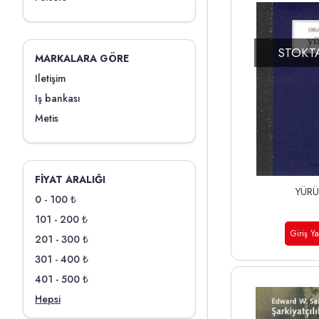
STOKT
MARKALARA GÖRE
Iletişim
Iş bankası
Metis
FIYAT ARALIĞI
YÜR
0 - 100 ₺
101 - 200 ₺
Giriş Y
201 - 300 ₺
301 - 400 ₺
401 - 500 ₺
Hepsi