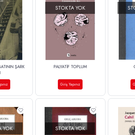
STOKTA YOK
ST
BATININ ŞARK
PALYATİF TOPLUM
N
apınız
Giriş Yapınız
G
A YOK
STOKTA YOK