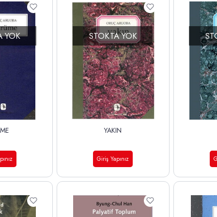
A YOK
STOKTA YOK
ST
ÜME
YAKIN
apınız
Giriş Yapınız
G