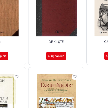
Nİ
DE Kİ İŞTE
C
apınız
Giriş Yapınız
G