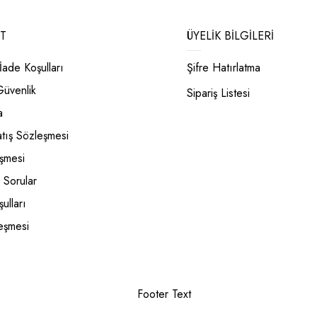
T
ÜYELIK BILGILERI
İade Koşulları
Şifre Hatırlatma
 Güvenlik
Sipariş Listesi
a
atış Sözleşmesi
eşmesi
 Sorular
ulları
eşmesi