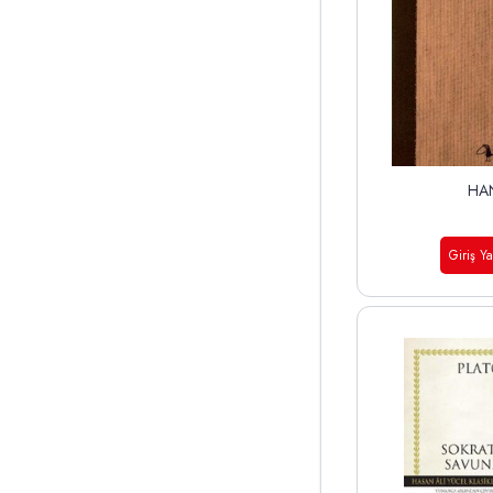
HA
Giriş Y