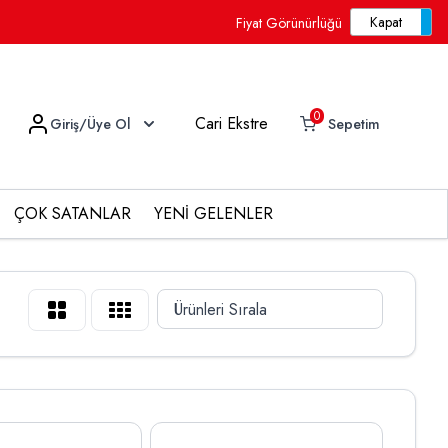
Fiyat Görünürlüğü
0
Cari Ekstre
Giriş/Üye Ol
Sepetim
ÇOK SATANLAR
YENİ GELENLER