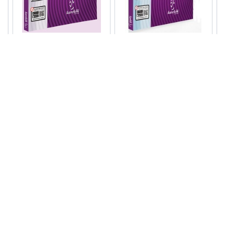
YKS AYT GEOMETRİ SORU
YKS AYT ANALİTİK GEOMETRİ
BANKASI
SORU BANKASI
Giriş Yapınız
Giriş Yapınız