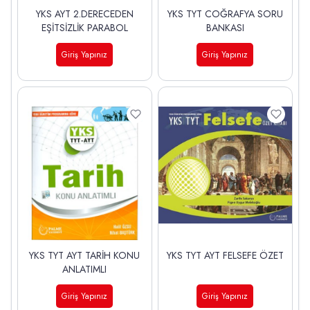
YKS AYT 2.DERECEDEN
YKS TYT COĞRAFYA SORU
EŞİTSİZLİK PARABOL
BANKASI
Giriş Yapınız
Giriş Yapınız
YKS TYT AYT TARİH KONU
YKS TYT AYT FELSEFE ÖZET
ANLATIMLI
Giriş Yapınız
Giriş Yapınız